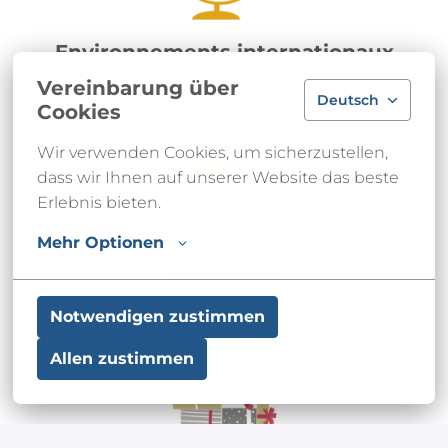
Environnements internationaux
Vereinbarung über
Des missions dans des groupes d'envergure 
Deutsch
Cookies
internationale
Wir verwenden Cookies, um sicherzustellen, 
dass wir Ihnen auf unserer Website das beste 
Erlebnis bieten.
Mehr Optionen
Innovation
Contribuez à des projets impactants et innovants 
Notwendigen zustimmen
dans de nombreux secteurs d'activité
Allen zustimmen