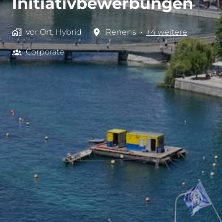
Initiativbewerbungen
vor Ort, Hybrid
Renens
•
+4 weitere
Corporate