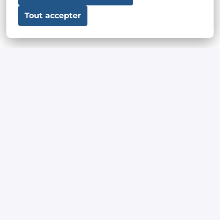
Tout accepter
Kleine Freuden
Unsere Mitarbeiter profitieren von einem 
Programm mit attraktiven Vorteilen und Rabatten.
S'abonner à nos alertes 
emploi
Restez informé des dernières offres d'emploi chez 
Sword. Inscrivez-vous à notre newsletter pour 
recevoir des notifications sur les nouvelles 
opportunités. Soyez le premier à être informé des 
postes passionnants qui correspondent à vos 
compétences et à vos aspirations.