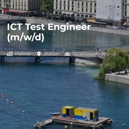
ICT Test Engineer
(m/w/d)
Hybrid
Zürich
Qualitätssicherung