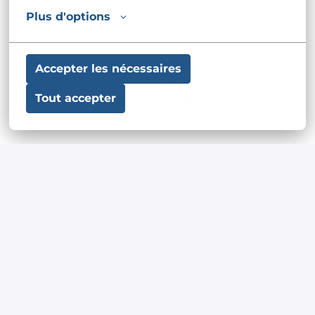
Tragen Sie zu wirkungsvollen und innovativen 
Plus d'options
Projekten in verschiedenen Tätigkeitsbereichen 
bei.
Accepter les nécessaires
Tout accepter
Kleine Freuden
Unsere Mitarbeiter profitieren von einem 
Programm mit attraktiven Vorteilen und Rabatten.
S'abonner à nos alertes 
emploi