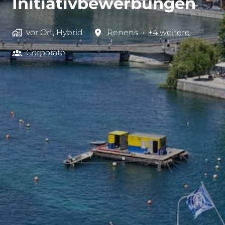
Initiativbewerbungen
vor Ort, Hybrid
Renens
•
+4 weitere
Corporate